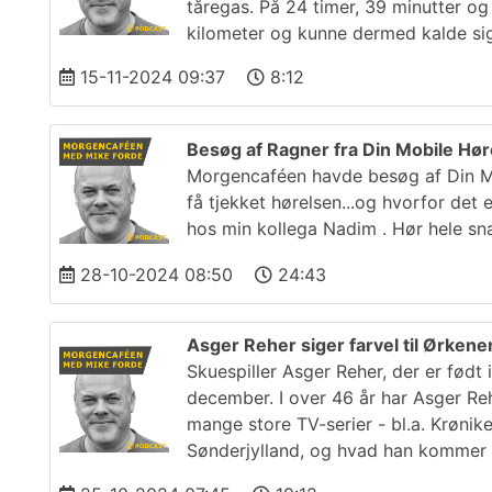
tåregas. På 24 timer, 39 minutter og
kilometer og kunne dermed kalde si
15-11-2024 09:37
8:12
Besøg af Ragner fra Din Mobile Hør
Morgencaféen havde besøg af Din Mobi
få tjekket hørelsen...og hvorfor det 
hos min kollega Nadim . Hør hele sn
28-10-2024 08:50
24:43
Asger Reher siger farvel til Ørken
Skuespiller Asger Reher, der er født
december. I over 46 år har Asger Reh
mange store TV-serier - bl.a. Krøni
Sønderjylland, og hvad han kommer 