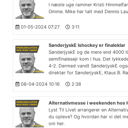
I næste uge rammer Kristi Himmelfart
Omme. Mike har talt med Dennis Lau
01-05-2024 07:27
3:11
SønderjyskE Ishockey er finaleklar
SønderjyskE og de mere end 4000 ti
semifinalesejr kom i hus. Det lykke
4-2. Dermed vandt SønderjyskE også 
direktør for SønderjyskE, Klaus B. R
08-04-2024 10:16
2:38
Alternativmesse i weekenden hos
Lyst Til Livet arrangerer en Altern
du opleve? Og hvordan har vi det med
om her.