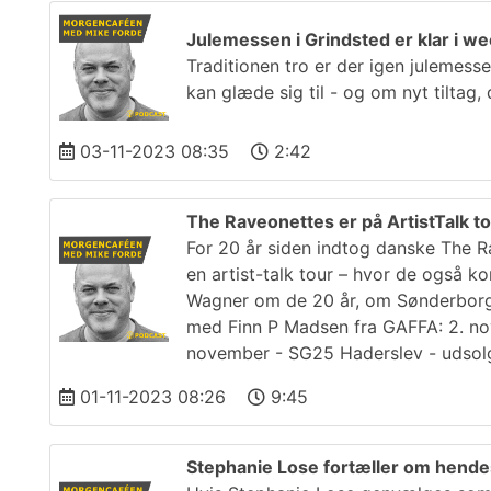
Julemessen i Grindsted er klar i 
Traditionen tro er der igen julemes
kan glæde sig til - og om nyt tiltag
03-11-2023 08:35
2:42
The Raveonettes er på ArtistTalk t
For 20 år siden indtog danske The R
en artist-talk tour – hvor de også 
Wagner om de 20 år, om Sønderborg,
med Finn P Madsen fra GAFFA: 2. nov
november - SG25 Haderslev - udsolg
01-11-2023 08:26
9:45
Stephanie Lose fortæller om hende