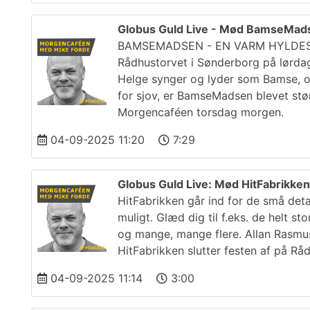
Globus Guld Live - Mød BamseMad
BAMSEMADSEN - EN VARM HYLDEST 
Rådhustorvet i Sønderborg på lørda
Helge synger og lyder som Bamse, og
for sjov, er BamseMadsen blevet st
Morgencaféen torsdag morgen.
04-09-2025 11:20
7:29
Globus Guld Live: Mød HitFabrikken
HitFabrikken går ind for de små det
muligt. Glæd dig til f.eks. de helt st
og mange, mange flere. Allan Rasmus
HitFabrikken slutter festen af på R
04-09-2025 11:14
3:00