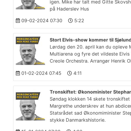
igen. Mike har talt med Gitte Skovs
på Haderslev Hus
09-02-2024 07:30
5:22
Stort Elvis-show kommer til Sjølun
Lørdag den 20. april kan du opleve M
Multiarena og fyre det vildeste Elv
Creole Orchestra. Arrangør Henrik O
01-02-2024 07:45
4:11
Tronskiftet: Økonominister Stephan
Søndag klokken 14 skete tronskiftet 
Margrethe underskrev at hun abdice
Statsrådet sad Økonomiminister Step
stykke Danmarkshistorie.