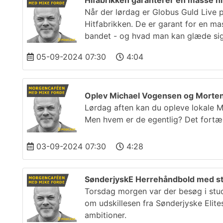
Hifabrikken garanterer en masse hit
Når der lørdag er Globus Guld Live 
Hitfabrikken. De er garant for en ma
bandet - og hvad man kan glæde sig 
05-09-2024 07:30
4:04
Oplev Michael Vogensen og Morten 
Lørdag aften kan du opleve lokale M
Men hvem er de egentlig? Det fortæ
03-09-2024 07:30
4:28
SønderjyskE Herrehåndbold med st
Torsdag morgen var der besøg i stud
om udskillesen fra Sønderjyske Elit
ambitioner.