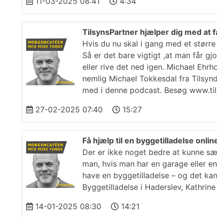
11-03-2025 08:41
4:34
TilsynsPartner hjælper dig med at få
Hvis du nu skal i gang med et større 
Så er det bare vigtigt ,at man får gj
eller rive det ned igen. Michael Ehr
nemlig Michael Tokkesdal fra Tilsyn
med i denne podcast. Besøg www.til
27-02-2025 07:40
15:27
Få hjælp til en byggetilladelse onli
Der er ikke noget bedre at kunne sætt
man, hvis man har en garage eller e
have en byggetilladelse – og det kan 
Byggetilladelse i Haderslev, Kathri
14-01-2025 08:30
14:21