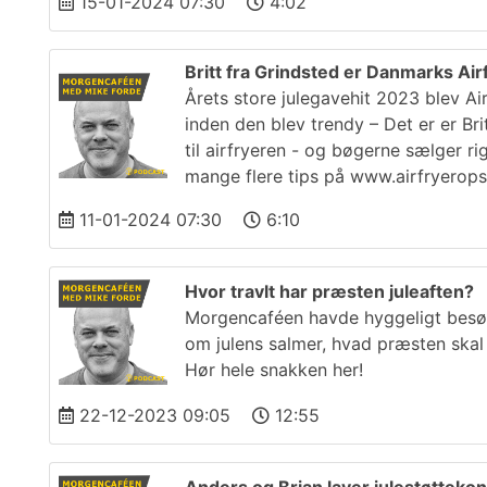
15-01-2024 07:30
4:02
Britt fra Grindsted er Danmarks Air
Årets store julegavehit 2023 blev Ai
inden den blev trendy – Det er er Br
til airfryeren - og bøgerne sælger r
mange flere tips på www.airfryeropsk
11-01-2024 07:30
6:10
Hvor travlt har præsten juleaften?
Morgencaféen havde hyggeligt besøg 
om julens salmer, hvad præsten skal
Hør hele snakken her!
22-12-2023 09:05
12:55