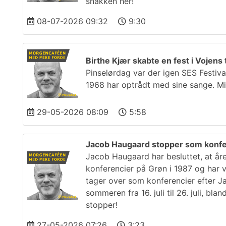
snakken her!
08-07-2026 09:32
9:30
Birthe Kjær skabte en fest i Vojens t
Pinselørdag var der igen SES Festiva
1968 har optrådt med sine sange. Mi
29-05-2026 08:09
5:58
Jacob Haugaard stopper som konf
Jacob Haugaard har besluttet, at år
konferencier på Grøn i 1987 og har 
tager over som konferencier efter 
sommeren fra 16. juli til 26. juli, b
stopper!
27-05-2026 07:26
3:23