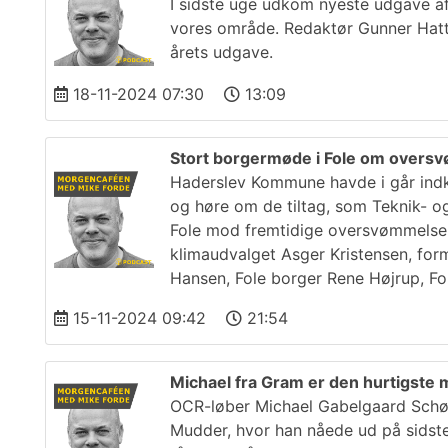
I sidste uge udkom nyeste udgave af
vores område. Redaktør Gunner Hatt
årets udgave.
18-11-2024 07:30
13:09
Stort borgermøde i Fole om overs
Haderslev Kommune havde i går indk
og høre om de tiltag, som Teknik- og
Fole mod fremtidige oversvømmelser.
klimaudvalget Asger Kristensen, fo
Hansen, Fole borger Rene Højrup, Fo
15-11-2024 09:42
21:54
Michael fra Gram er den hurtigst
OCR-løber Michael Gabelgaard Schøtt
Mudder, hvor han nåede ud på sidst