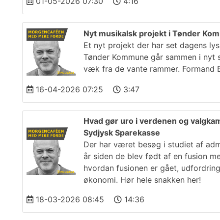
01-05-2026 07:30
4:16
Nyt musikalsk projekt i Tønder K
Et nyt projekt der har set dagens l
Tønder Kommune går sammen i nyt sa
væk fra de vante rammer. Formand E
16-04-2026 07:25
3:47
Hvad gør uro i verdenen og valgka
Sydjysk Sparekasse
Der har været besøg i studiet af ad
år siden de blev født af en fusion 
hvordan fusionen er gået, udfordring
økonomi. Hør hele snakken her!
18-03-2026 08:45
14:36