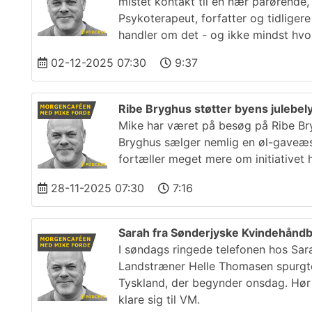
mistet kontakt til en nær pårørende, 
Psykoterapeut, forfatter og tidlige
handler om det - og ikke mindst hv
02-12-2025 07:30
9:37
Ribe Bryghus støtter byens julebe
Mike har været på besøg på Ribe Br
Bryghus sælger nemlig en øl-gaveæsk
fortæller meget mere om initiativet h
28-11-2025 07:30
7:16
Sarah fra Sønderjyske Kvindehåndbo
I søndags ringede telefonen hos Sarah
Landstræner Helle Thomasen spurgte 
Tyskland, der begynder onsdag. Hør
klare sig til VM.