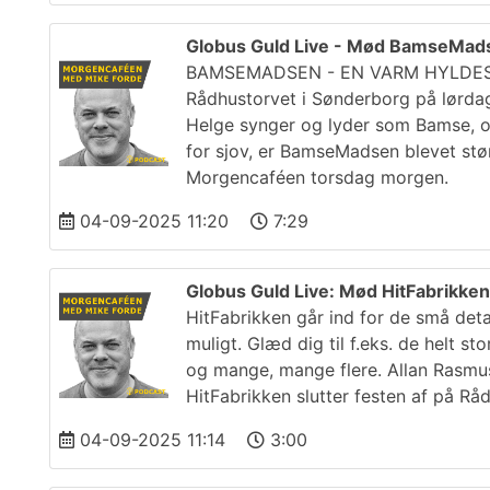
Globus Guld Live - Mød BamseMad
BAMSEMADSEN - EN VARM HYLDEST 
Rådhustorvet i Sønderborg på lørda
Helge synger og lyder som Bamse, og
for sjov, er BamseMadsen blevet st
Morgencaféen torsdag morgen.
04-09-2025 11:20
7:29
Globus Guld Live: Mød HitFabrikken
HitFabrikken går ind for de små det
muligt. Glæd dig til f.eks. de helt st
og mange, mange flere. Allan Rasmus
HitFabrikken slutter festen af på R
04-09-2025 11:14
3:00