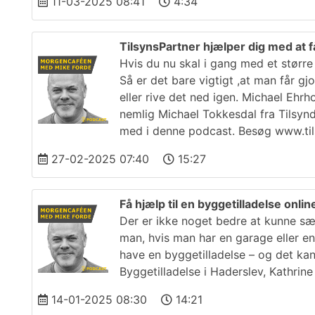
11-03-2025 08:41
4:34
TilsynsPartner hjælper dig med at få
Hvis du nu skal i gang med et større 
Så er det bare vigtigt ,at man får gj
eller rive det ned igen. Michael Ehr
nemlig Michael Tokkesdal fra Tilsyn
med i denne podcast. Besøg www.til
27-02-2025 07:40
15:27
Få hjælp til en byggetilladelse onli
Der er ikke noget bedre at kunne sætt
man, hvis man har en garage eller e
have en byggetilladelse – og det kan 
Byggetilladelse i Haderslev, Kathri
14-01-2025 08:30
14:21