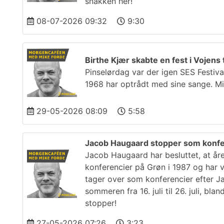
snakken her!
08-07-2026 09:32
9:30
Birthe Kjær skabte en fest i Vojens t
Pinselørdag var der igen SES Festiva
1968 har optrådt med sine sange. Mi
29-05-2026 08:09
5:58
Jacob Haugaard stopper som konf
Jacob Haugaard har besluttet, at år
konferencier på Grøn i 1987 og har 
tager over som konferencier efter 
sommeren fra 16. juli til 26. juli, b
stopper!
27-05-2026 07:26
3:23