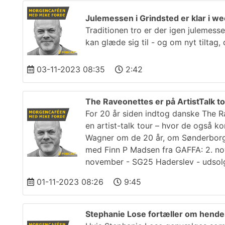
Julemessen i Grindsted er klar i 
Traditionen tro er der igen julemes
kan glæde sig til - og om nyt tiltag
03-11-2023 08:35
2:42
The Raveonettes er på ArtistTalk t
For 20 år siden indtog danske The R
en artist-talk tour – hvor de også 
Wagner om de 20 år, om Sønderborg,
med Finn P Madsen fra GAFFA: 2. nov
november - SG25 Haderslev - udsolg
01-11-2023 08:26
9:45
Stephanie Lose fortæller om hende