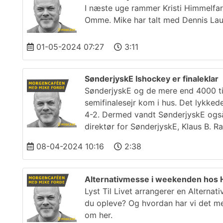
I næste uge rammer Kristi Himmelfart
Omme. Mike har talt med Dennis Lau
01-05-2024 07:27
3:11
SønderjyskE Ishockey er finaleklar
SønderjyskE og de mere end 4000 ti
semifinalesejr kom i hus. Det lykke
4-2. Dermed vandt SønderjyskE også 
direktør for SønderjyskE, Klaus B. R
08-04-2024 10:16
2:38
Alternativmesse i weekenden hos
Lyst Til Livet arrangerer en Altern
du opleve? Og hvordan har vi det med
om her.