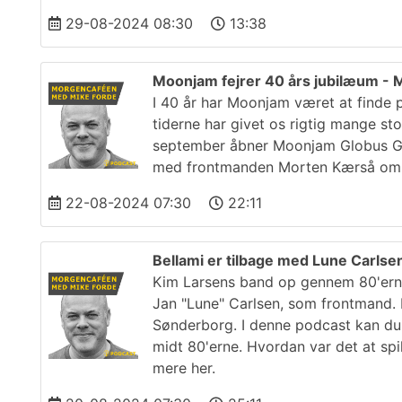
29-08-2024 08:30
13:38
Moonjam fejrer 40 års jubilæum -
I 40 år har Moonjam været at finde 
tiderne har givet os rigtig mange st
september åbner Moonjam Globus Gul
med frontmanden Morten Kærså om s
22-08-2024 07:30
22:11
Bellami er tilbage med Lune Carlse
Kim Larsens band op gennem 80'erne
Jan "Lune" Carlsen, som frontmand.
Sønderborg. I denne podcast kan du 
midt 80'erne. Hvordan var det at sp
mere her.