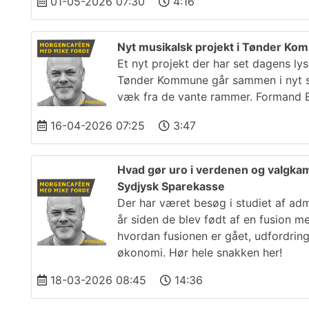
01-05-2026 07:30
4:16
Nyt musikalsk projekt i Tønder K
Et nyt projekt der har set dagens l
Tønder Kommune går sammen i nyt sa
væk fra de vante rammer. Formand E
16-04-2026 07:25
3:47
Hvad gør uro i verdenen og valgka
Sydjysk Sparekasse
Der har været besøg i studiet af ad
år siden de blev født af en fusion 
hvordan fusionen er gået, udfordring
økonomi. Hør hele snakken her!
18-03-2026 08:45
14:36