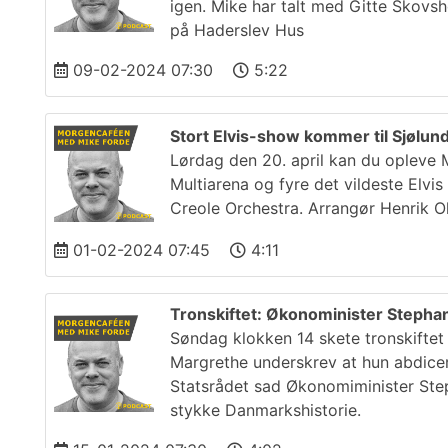
igen. Mike har talt med Gitte Skovs
på Haderslev Hus
09-02-2024 07:30
5:22
Stort Elvis-show kommer til Sjølun
Lørdag den 20. april kan du opleve M
Multiarena og fyre det vildeste Elv
Creole Orchestra. Arrangør Henrik O
01-02-2024 07:45
4:11
Tronskiftet: Økonominister Stephan
Søndag klokken 14 skete tronskiftet 
Margrethe underskrev at hun abdice
Statsrådet sad Økonomiminister Step
stykke Danmarkshistorie.