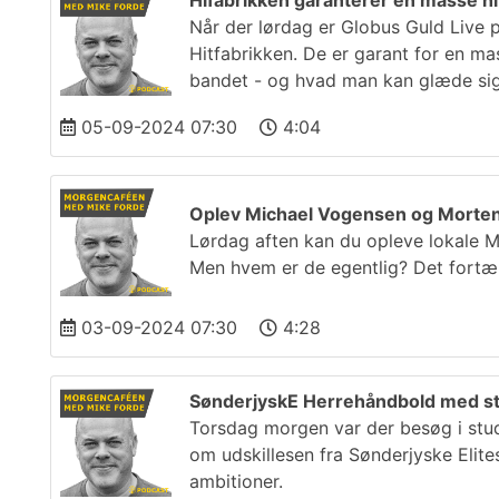
Hifabrikken garanterer en masse hit
Når der lørdag er Globus Guld Live 
Hitfabrikken. De er garant for en ma
bandet - og hvad man kan glæde sig 
05-09-2024 07:30
4:04
Oplev Michael Vogensen og Morten 
Lørdag aften kan du opleve lokale M
Men hvem er de egentlig? Det fortæ
03-09-2024 07:30
4:28
SønderjyskE Herrehåndbold med st
Torsdag morgen var der besøg i stud
om udskillesen fra Sønderjyske Elit
ambitioner.