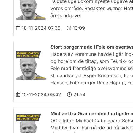
I sidste uge udkom nyeste udgave af
vores område. Redaktør Gunner Hatt
årets udgave.
18-11-2024 07:30
13:09
Stort borgermøde i Fole om overs
Haderslev Kommune havde i går indk
og høre om de tiltag, som Teknik- og
Fole mod fremtidige oversvømmelser.
klimaudvalget Asger Kristensen, fo
Hansen, Fole borger Rene Højrup, Fo
15-11-2024 09:42
21:54
Michael fra Gram er den hurtigst
OCR-løber Michael Gabelgaard Schøtt
Mudder, hvor han nåede ud på sidst