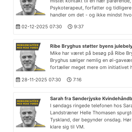
mistet kontakt til en nær pårørende, 
Psykoterapeut, forfatter og tidlige
handler om det - og ikke mindst hv
02-12-2025 07:30
9:37
Ribe Bryghus støtter byens julebe
Mike har været på besøg på Ribe Br
Bryghus sælger nemlig en øl-gaveæsk
fortæller meget mere om initiativet h
28-11-2025 07:30
7:16
Sarah fra Sønderjyske Kvindehåndbo
I søndags ringede telefonen hos Sarah
Landstræner Helle Thomasen spurgte 
Tyskland, der begynder onsdag. Hør
klare sig til VM.