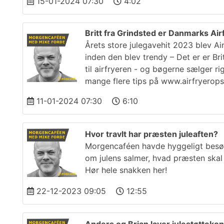
15-01-2024 07:30
4:02
Britt fra Grindsted er Danmarks Air
Årets store julegavehit 2023 blev Ai
inden den blev trendy – Det er er Br
til airfryeren - og bøgerne sælger r
mange flere tips på www.airfryeropsk
11-01-2024 07:30
6:10
Hvor travlt har præsten juleaften?
Morgencaféen havde hyggeligt besøg 
om julens salmer, hvad præsten skal
Hør hele snakken her!
22-12-2023 09:05
12:55