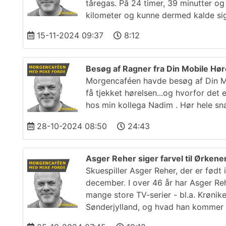
tåregas. På 24 timer, 39 minutter og
kilometer og kunne dermed kalde si
15-11-2024 09:37
8:12
Besøg af Ragner fra Din Mobile Hør
Morgencaféen havde besøg af Din Mobi
få tjekket hørelsen...og hvorfor det 
hos min kollega Nadim . Hør hele sn
28-10-2024 08:50
24:43
Asger Reher siger farvel til Ørken
Skuespiller Asger Reher, der er født
december. I over 46 år har Asger Reh
mange store TV-serier - bl.a. Krøni
Sønderjylland, og hvad han kommer 