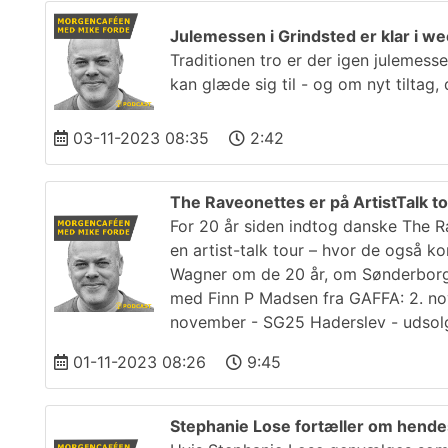
Julemessen i Grindsted er klar i 
Traditionen tro er der igen julemes
kan glæde sig til - og om nyt tiltag
03-11-2023 08:35
2:42
The Raveonettes er på ArtistTalk t
For 20 år siden indtog danske The R
en artist-talk tour – hvor de også 
Wagner om de 20 år, om Sønderborg,
med Finn P Madsen fra GAFFA: 2. nov
november - SG25 Haderslev - udsolg
01-11-2023 08:26
9:45
Stephanie Lose fortæller om hende