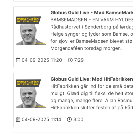
Globus Guld Live - Mød BamseMad
BAMSEMADSEN - EN VARM HYLDEST 
Rådhustorvet i Sønderborg på lørda
Helge synger og lyder som Bamse, og
for sjov, er BamseMadsen blevet st
Morgencaféen torsdag morgen.
04-09-2025 11:20
7:29
Globus Guld Live: Mød HitFabrikken
HitFabrikken går ind for de små det
muligt. Glæd dig til f.eks. de helt st
og mange, mange flere. Allan Rasmus
HitFabrikken slutter festen af på R
04-09-2025 11:14
3:00