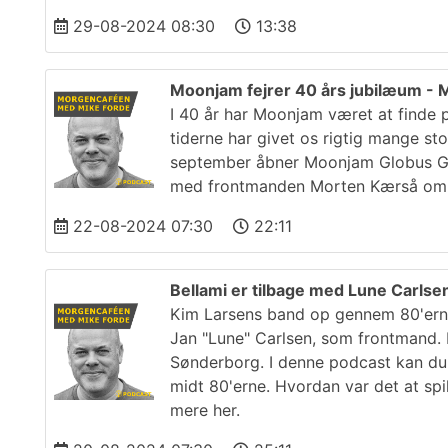
29-08-2024 08:30
13:38
Moonjam fejrer 40 års jubilæum -
I 40 år har Moonjam været at finde 
tiderne har givet os rigtig mange st
september åbner Moonjam Globus Gul
med frontmanden Morten Kærså om s
22-08-2024 07:30
22:11
Bellami er tilbage med Lune Carlse
Kim Larsens band op gennem 80'erne
Jan "Lune" Carlsen, som frontmand.
Sønderborg. I denne podcast kan du 
midt 80'erne. Hvordan var det at sp
mere her.