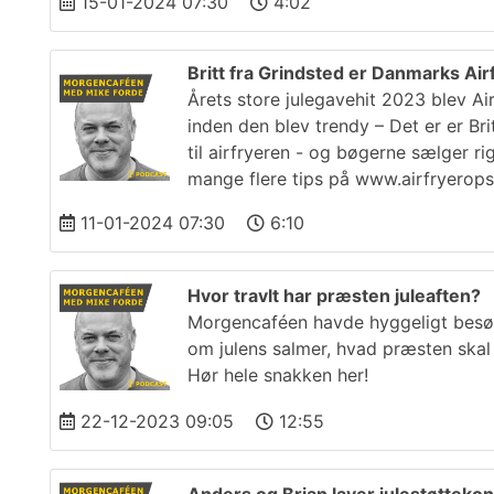
15-01-2024 07:30
4:02
Britt fra Grindsted er Danmarks Air
Årets store julegavehit 2023 blev Ai
inden den blev trendy – Det er er Br
til airfryeren - og bøgerne sælger r
mange flere tips på www.airfryeropsk
11-01-2024 07:30
6:10
Hvor travlt har præsten juleaften?
Morgencaféen havde hyggeligt besøg 
om julens salmer, hvad præsten skal
Hør hele snakken her!
22-12-2023 09:05
12:55