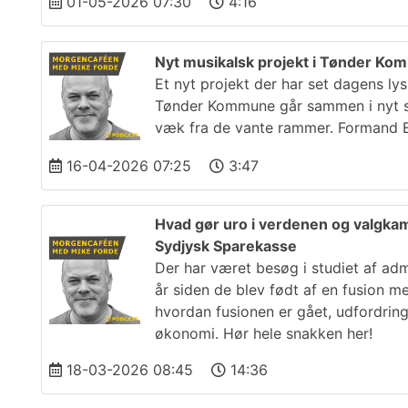
01-05-2026 07:30
4:16
Nyt musikalsk projekt i Tønder K
Et nyt projekt der har set dagens l
Tønder Kommune går sammen i nyt sa
væk fra de vante rammer. Formand E
16-04-2026 07:25
3:47
Hvad gør uro i verdenen og valgka
Sydjysk Sparekasse
Der har været besøg i studiet af ad
år siden de blev født af en fusion 
hvordan fusionen er gået, udfordring
økonomi. Hør hele snakken her!
18-03-2026 08:45
14:36