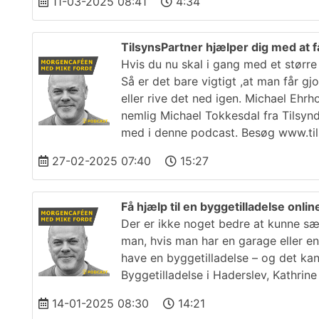
11-03-2025 08:41
4:34
TilsynsPartner hjælper dig med at få
Hvis du nu skal i gang med et større 
Så er det bare vigtigt ,at man får gj
eller rive det ned igen. Michael Ehr
nemlig Michael Tokkesdal fra Tilsyn
med i denne podcast. Besøg www.til
27-02-2025 07:40
15:27
Få hjælp til en byggetilladelse onli
Der er ikke noget bedre at kunne sætt
man, hvis man har en garage eller e
have en byggetilladelse – og det kan 
Byggetilladelse i Haderslev, Kathri
14-01-2025 08:30
14:21