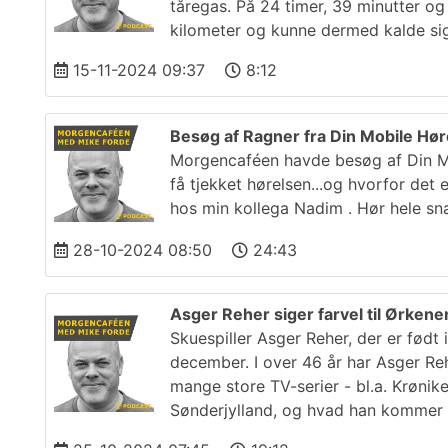
tåregas. På 24 timer, 39 minutter og
kilometer og kunne dermed kalde si
15-11-2024 09:37
8:12
Besøg af Ragner fra Din Mobile Hør
Morgencaféen havde besøg af Din Mobi
få tjekket hørelsen...og hvorfor det 
hos min kollega Nadim . Hør hele sn
28-10-2024 08:50
24:43
Asger Reher siger farvel til Ørken
Skuespiller Asger Reher, der er født
december. I over 46 år har Asger Reh
mange store TV-serier - bl.a. Krøni
Sønderjylland, og hvad han kommer 