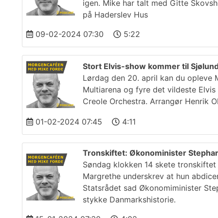
igen. Mike har talt med Gitte Skovs
på Haderslev Hus
09-02-2024 07:30
5:22
Stort Elvis-show kommer til Sjølun
Lørdag den 20. april kan du opleve M
Multiarena og fyre det vildeste Elv
Creole Orchestra. Arrangør Henrik O
01-02-2024 07:45
4:11
Tronskiftet: Økonominister Stephan
Søndag klokken 14 skete tronskiftet 
Margrethe underskrev at hun abdice
Statsrådet sad Økonomiminister Step
stykke Danmarkshistorie.