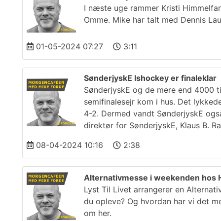
I næste uge rammer Kristi Himmelfart
Omme. Mike har talt med Dennis Lau
01-05-2024 07:27
3:11
SønderjyskE Ishockey er finaleklar
SønderjyskE og de mere end 4000 ti
semifinalesejr kom i hus. Det lykke
4-2. Dermed vandt SønderjyskE også 
direktør for SønderjyskE, Klaus B. R
08-04-2024 10:16
2:38
Alternativmesse i weekenden hos
Lyst Til Livet arrangerer en Altern
du opleve? Og hvordan har vi det med
om her.