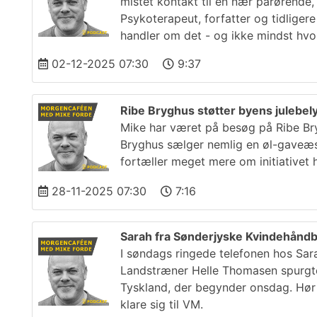
mistet kontakt til en nær pårørende, 
Psykoterapeut, forfatter og tidlige
handler om det - og ikke mindst hv
02-12-2025 07:30
9:37
Ribe Bryghus støtter byens julebe
Mike har været på besøg på Ribe Br
Bryghus sælger nemlig en øl-gaveæsk
fortæller meget mere om initiativet h
28-11-2025 07:30
7:16
Sarah fra Sønderjyske Kvindehåndbo
I søndags ringede telefonen hos Sarah
Landstræner Helle Thomasen spurgte 
Tyskland, der begynder onsdag. Hør
klare sig til VM.