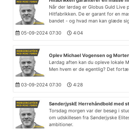
Hifabrikken garanterer en masse hit
Når der lørdag er Globus Guld Live 
Hitfabrikken. De er garant for en ma
bandet - og hvad man kan glæde sig 
05-09-2024 07:30
4:04
Oplev Michael Vogensen og Morten 
Lørdag aften kan du opleve lokale M
Men hvem er de egentlig? Det fortæ
03-09-2024 07:30
4:28
SønderjyskE Herrehåndbold med st
Torsdag morgen var der besøg i stud
om udskillesen fra Sønderjyske Elit
ambitioner.