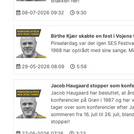
snakken her!
08-07-2026 09:32
9:30
Birthe Kjær skabte en fest i Vojens t
Pinselørdag var der igen SES Festiva
1968 har optrådt med sine sange. Mi
29-05-2026 08:09
5:58
Jacob Haugaard stopper som konf
Jacob Haugaard har besluttet, at år
konferencier på Grøn i 1987 og har 
tager over som konferencier efter 
sommeren fra 16. juli til 26. juli, b
stopper!
27-05-2026 07:26
3:23