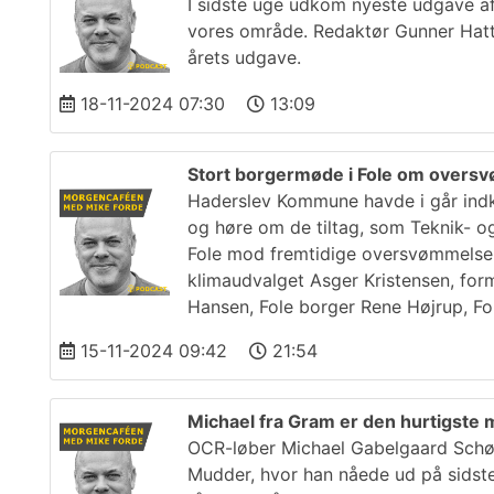
I sidste uge udkom nyeste udgave af
vores område. Redaktør Gunner Hatt
årets udgave.
18-11-2024 07:30
13:09
Stort borgermøde i Fole om overs
Haderslev Kommune havde i går indk
og høre om de tiltag, som Teknik- og
Fole mod fremtidige oversvømmelser.
klimaudvalget Asger Kristensen, fo
Hansen, Fole borger Rene Højrup, Fo
15-11-2024 09:42
21:54
Michael fra Gram er den hurtigst
OCR-løber Michael Gabelgaard Schøtt
Mudder, hvor han nåede ud på sidst